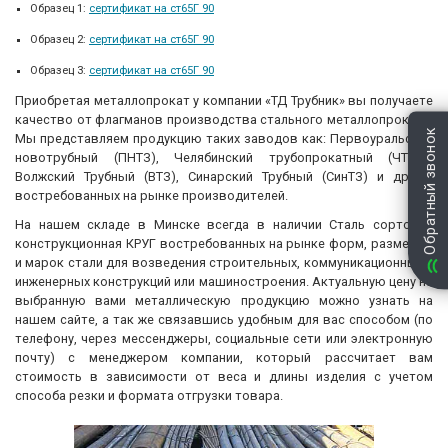
Образец 1:
сертификат на ст65Г 90
Образец 2:
сертификат на ст65Г 90
Образец 3:
сертификат на ст65Г 90
Приобретая металлопрокат у компании «ТД Трубник» вы получаете
качество от флагманов производства стального металлопроката.
Обратный звонок
Мы представляем продукцию таких заводов как: Первоуральский
новотрубный (ПНТЗ), Челябинский трубопрокатный (ЧТПЗ),
Волжский Трубный (ВТЗ), Синарский Трубный (СинТЗ) и других
востребованных на рынке производителей.
На нашем складе в Минске всегда в наличии Сталь сортовая
конструкционная КРУГ востребованных на рынке форм, размеров
и марок стали для возведения строительных, коммуникационных и
инженерных конструкций или машиностроения. Актуальную цену на
выбранную вами металлическую продукцию можно узнать на
нашем сайте, а так же связавшись удобным для вас способом (по
телефону, через мессенджеры, социальные сети или электронную
почту) с менеджером компании, который рассчитает вам
стоимость в зависимости от веса и длины изделия с учетом
способа резки и формата отгрузки товара.