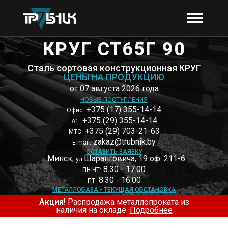
КРУГ СТ65Г 90
Сталь сортовая конструкционная КРУГ
ЦЕНЫ НА ПРОДУКЦИЮ
от 07 августа 2026 года
НОВЫЕ ПОСТУПЛЕНИЯ
+375 (17) 355-14-14
Офис:
+375 (29) 355-14-14
А1:
+375 (29) 703-21-63
МТС:
zakaz@trubnik.by
E-mail:
ОСТАВИТЬ ЗАЯВКУ
Минск,
Шаранговича, 19 оф. 211-6
г.
ул.
8.30 - 17.00
ПН-ЧТ:
8.30 - 16.00
ПТ:
МЕТАЛЛОБАЗА - ТЕКУЩАЯ ОБСТАНОВКА
Акция!
Распродажа металлопроката из
наличия на складе.
Подробнее